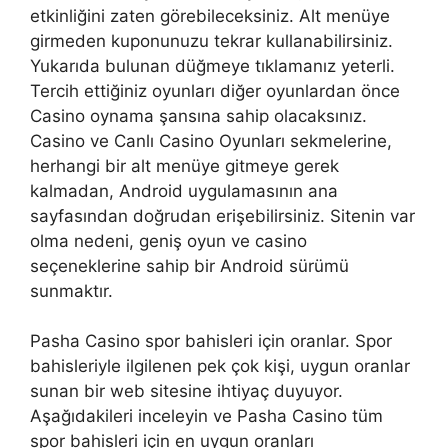
etkinliğini zaten görebileceksiniz. Alt menüye
girmeden kuponunuzu tekrar kullanabilirsiniz.
Yukarıda bulunan düğmeye tıklamanız yeterli.
Tercih ettiğiniz oyunları diğer oyunlardan önce
Casino oynama şansına sahip olacaksınız.
Casino ve Canlı Casino Oyunları sekmelerine,
herhangi bir alt menüye gitmeye gerek
kalmadan, Android uygulamasının ana
sayfasından doğrudan erişebilirsiniz. Sitenin var
olma nedeni, geniş oyun ve casino
seçeneklerine sahip bir Android sürümü
sunmaktır.
Pasha Casino spor bahisleri için oranlar. Spor
bahisleriyle ilgilenen pek çok kişi, uygun oranlar
sunan bir web sitesine ihtiyaç duyuyor.
Aşağıdakileri inceleyin ve Pasha Casino tüm
spor bahisleri için en uygun oranları