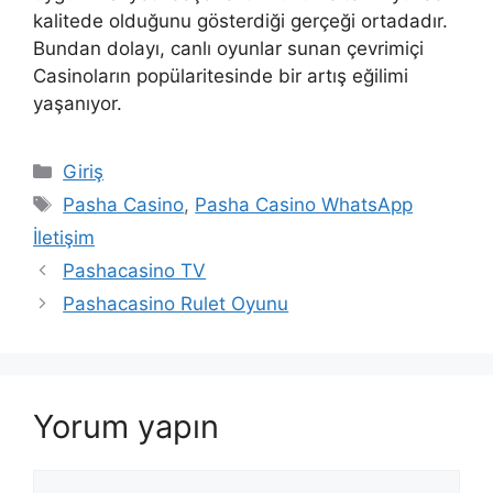
kalitede olduğunu gösterdiği gerçeği ortadadır.
Bundan dolayı, canlı oyunlar sunan çevrimiçi
Casinoların popülaritesinde bir artış eğilimi
yaşanıyor.
Kategoriler
Giriş
Etiketler
Pasha Casino
,
Pasha Casino WhatsApp
İletişim
Pashacasino TV
Pashacasino Rulet Oyunu
Yorum yapın
Yorum