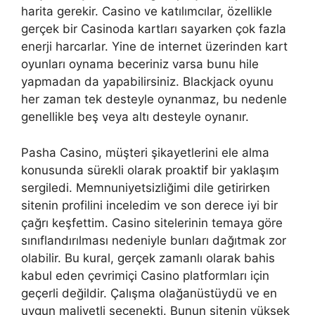
harita gerekir. Casino ve katılımcılar, özellikle
gerçek bir Casinoda kartları sayarken çok fazla
enerji harcarlar. Yine de internet üzerinden kart
oyunları oynama beceriniz varsa bunu hile
yapmadan da yapabilirsiniz. Blackjack oyunu
her zaman tek desteyle oynanmaz, bu nedenle
genellikle beş veya altı desteyle oynanır.
Pasha Casino, müşteri şikayetlerini ele alma
konusunda sürekli olarak proaktif bir yaklaşım
sergiledi. Memnuniyetsizliğimi dile getirirken
sitenin profilini inceledim ve son derece iyi bir
çağrı keşfettim. Casino sitelerinin temaya göre
sınıflandırılması nedeniyle bunları dağıtmak zor
olabilir. Bu kural, gerçek zamanlı olarak bahis
kabul eden çevrimiçi Casino platformları için
geçerli değildir. Çalışma olağanüstüydü ve en
uygun maliyetli seçenekti. Bunun sitenin yüksek