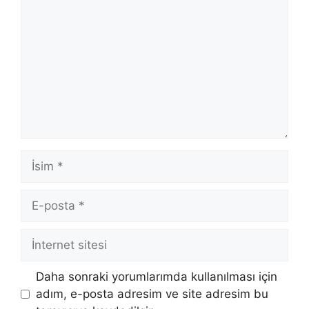
İsim
E-
posta
İnternet
sitesi
Daha sonraki yorumlarımda kullanılması için
adım, e-posta adresim ve site adresim bu