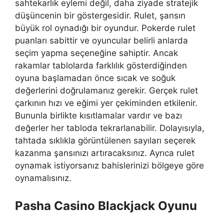
sahtekarlık eylemi değil, daha ziyade stratejik
düşüncenin bir göstergesidir. Rulet, şansın
büyük rol oynadığı bir oyundur. Pokerde rulet
puanları sabittir ve oyuncular belirli anlarda
seçim yapma seçeneğine sahiptir. Ancak
rakamlar tablolarda farklılık gösterdiğinden
oyuna başlamadan önce sıcak ve soğuk
değerlerini doğrulamanız gerekir. Gerçek rulet
çarkının hızı ve eğimi yer çekiminden etkilenir.
Bununla birlikte kısıtlamalar vardır ve bazı
değerler her tabloda tekrarlanabilir. Dolayısıyla,
tahtada sıklıkla görüntülenen sayıları seçerek
kazanma şansınızı artıracaksınız. Ayrıca rulet
oynamak istiyorsanız bahislerinizi bölgeye göre
oynamalısınız.
Pasha Casino Blackjack Oyunu