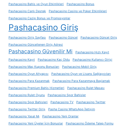
Pashacasino Bahis ve Oyun Etkinlikleri
Pashacasino Bonus
Pashacasino Canlı Destek
Pashacasino Casino ve Poker Etkinlikleri
Pashacasino Cazip Bonus ve Promosyonlar
Pashacasino Giriş
Pashacasino Giriş Sayfası
Pashacasino Güncel
Pashacasino Güncel Giriş
Pashacasino Güncellenen Giriş Adresi
Pashacasino Güvenilir Mi
Pashacasino Hızlı Kayıt
Pashacasino Kayıt
Pashacasino Kaç Oldu
Pashacasino Kullanıcı Girişi
Pashacasino Maç Kuponu Bonusları
Pashacasino Mobil Giriş
Pashacasino Oyun Altyapısı
Pashacasino Oyun ve Lisans Sağlayıcıları
Pashacasino Para Kazanmak
Pashacasino Para Kazanmaya Başlamak
Pashacasino Premium Bahis Hizmetleri
Pashacasino Rulet Masası
Pashacasino Rulet Oyunu
Pashacasino Spor Bahisler
Pashacasino Spor Bahisleri
Pashacasino TV
Pashacasino Twitter
Pashacasino Twitter Giriş
Pasha Casino WhatsApp İletişim
Pashacasino Yasal Mı
Pashacasino Yeni Oranlar
Pashacasino Yeni Üyeler İçin Bonuslar
Pashacasino Ödeme Talep Formu