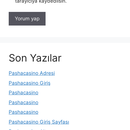
tarayıcıya kaydedilsin.
Son Yazılar
Pashacasino Adresi
Pashacasino Giriş
Pashacasino
Pashacasino
Pashacasino
Pashacasino Giriş Sayfası