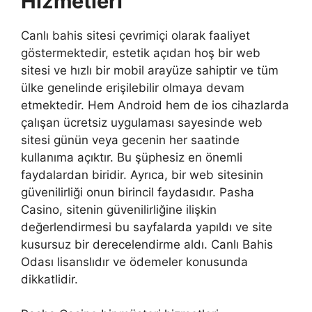
Hizmetleri
Canlı bahis sitesi çevrimiçi olarak faaliyet
göstermektedir, estetik açıdan hoş bir web
sitesi ve hızlı bir mobil arayüze sahiptir ve tüm
ülke genelinde erişilebilir olmaya devam
etmektedir. Hem Android hem de ios cihazlarda
çalışan ücretsiz uygulaması sayesinde web
sitesi günün veya gecenin her saatinde
kullanıma açıktır. Bu şüphesiz en önemli
faydalardan biridir. Ayrıca, bir web sitesinin
güvenilirliği onun birincil faydasıdır. Pasha
Casino, sitenin güvenilirliğine ilişkin
değerlendirmesi bu sayfalarda yapıldı ve site
kusursuz bir derecelendirme aldı. Canlı Bahis
Odası lisanslıdır ve ödemeler konusunda
dikkatlidir.