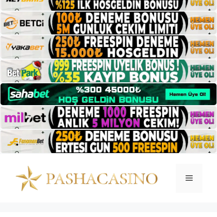
İçeriğe
atla
Menü