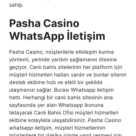
sahip.
Pasha Casino
WhatsApp İletişim
Pasha Casino, müşterilerle etkileşim kurma
yöntemi, yerinde yardım sağlamanın ötesine
geçiyor. Canlı bahis sitelerinin her platform için
müşteri hizmetleri hatları vardır ve bunlar sitenin
destek ekibine hızlı ve etkili bir şekilde
ulaşmanızı sağlar. Burası Whatsapp iletişim
hattı. Herhangi bir canlı bahis sitesinin ana
sayfasında yer alan Whatsapp ikonuna
tıklayarak Canlı Bahis Ofisi müşteri hizmetleri
ekibine kolaylıkla ulaşabilirsiniz.
Pasha Casino
w
hatsapp iletişim
, müşteri hizmetlerinin
müşterilere bir dakika içinde yanıt vermesi için