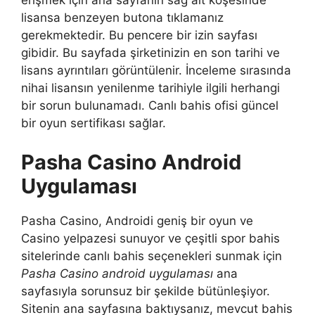
erişmek için ana sayfanın sağ alt köşesinde
lisansa benzeyen butona tıklamanız
gerekmektedir. Bu pencere bir izin sayfası
gibidir. Bu sayfada şirketinizin en son tarihi ve
lisans ayrıntıları görüntülenir. İnceleme sırasında
nihai lisansın yenilenme tarihiyle ilgili herhangi
bir sorun bulunamadı. Canlı bahis ofisi güncel
bir oyun sertifikası sağlar.
Pasha Casino Android
Uygulaması
Pasha Casino, Androidi geniş bir oyun ve
Casino yelpazesi sunuyor ve çeşitli spor bahis
sitelerinde canlı bahis seçenekleri sunmak için
Pasha Casino a
ndroid uygulaması
ana
sayfasıyla sorunsuz bir şekilde bütünleşiyor.
Sitenin ana sayfasına baktıysanız, mevcut bahis