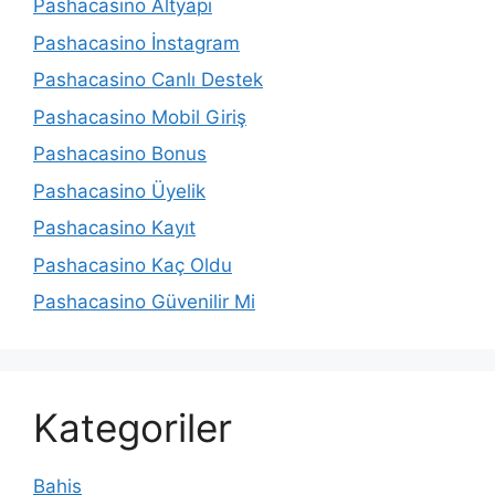
Pashacasino Altyapı
Pashacasino İnstagram
Pashacasino Canlı Destek
Pashacasino Mobil Giriş
Pashacasino Bonus
Pashacasino Üyelik
Pashacasino Kayıt
Pashacasino Kaç Oldu
Pashacasino Güvenilir Mi
Kategoriler
Bahis