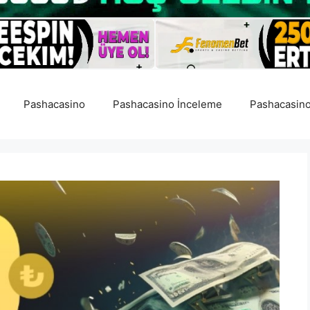
Pashacasino
Pashacasino İnceleme
Pashacasino