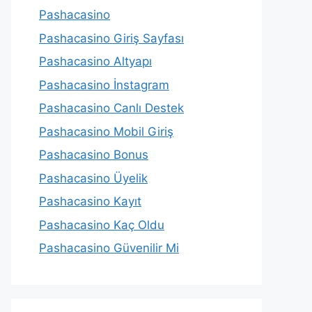
Pashacasino
Pashacasino Giriş Sayfası
Pashacasino Altyapı
Pashacasino İnstagram
Pashacasino Canlı Destek
Pashacasino Mobil Giriş
Pashacasino Bonus
Pashacasino Üyelik
Pashacasino Kayıt
Pashacasino Kaç Oldu
Pashacasino Güvenilir Mi