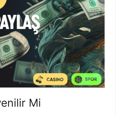
nilir Mi