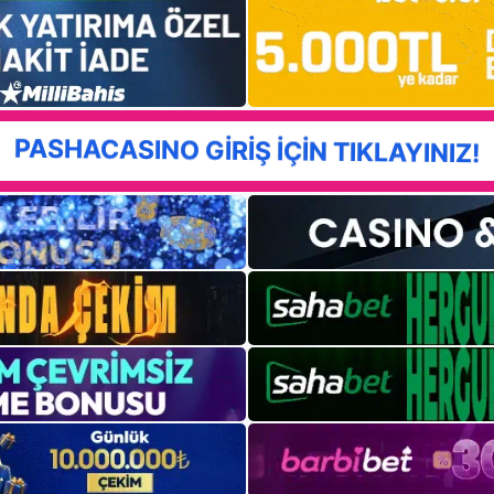
PASHACASINO GİRİŞ İÇİN TIKLAYINIZ!