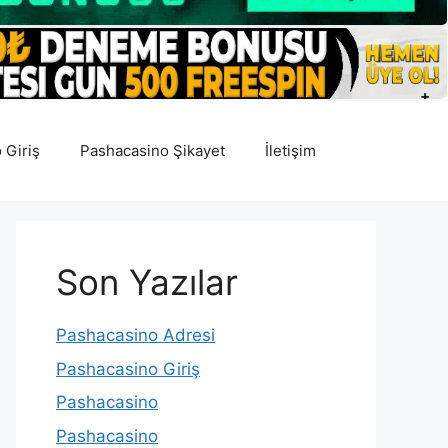
 Giriş
Pashacasino Şikayet
İletişim
Son Yazılar
Pashacasino Adresi
Pashacasino Giriş
Pashacasino
Pashacasino