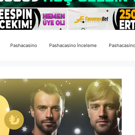
Pashacasino
Pashacasino İnceleme
Pashacasino