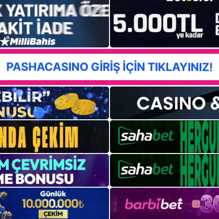
PASHACASINO GİRİŞ İÇİN TIKLAYINIZ!